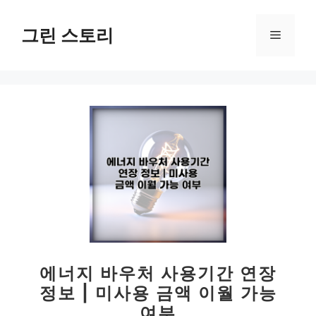
컨
텐
그린 스토리
메
츠
로
뉴
건
너
뛰
기
에너지 바우처 사용기간 연장
정보 | 미사용 금액 이월 가능
여부