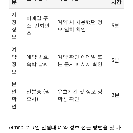
분
시간
계
이메일 주
정
예약 시 사용했던 정
소, 전화번
5분
정
보 일치 확인
호
보
예
약
예약 번호,
예약 확인 이메일 또
5분
정
숙박 날짜
는 문자 메시지 확인
보
본
인
신분증 (필
유효기간 및 정보 정
3분
확
요시)
확성 확인
인
Airbnb 로그인 안될때 예약 정보 접근 방법을 몇 가