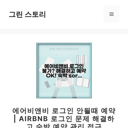
컨
텐
그린 스토리
메
츠
로
뉴
건
너
뛰
기
에어비앤비 로그인 안될때 예약
| AIRBNB 로그인 문제 해결하
고 숙박 예약 관리 접근