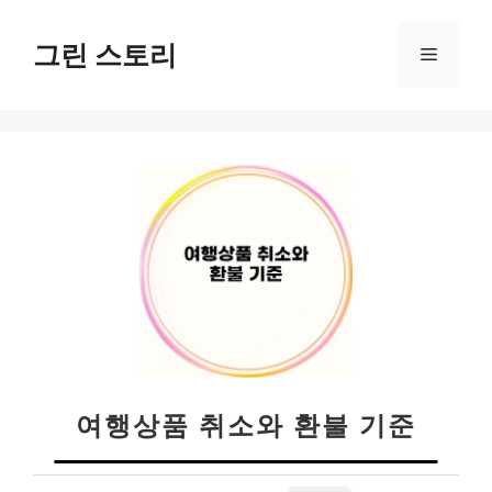
컨
텐
그린 스토리
메
츠
로
뉴
건
너
뛰
기
여행상품 취소와 환불 기준