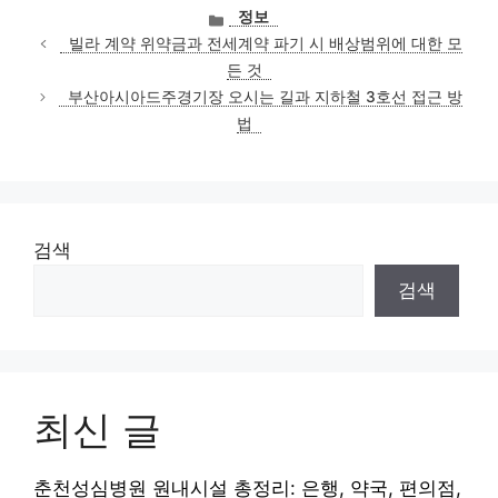
카
정보
테
빌라 계약 위약금과 전세계약 파기 시 배상범위에 대한 모
고
든 것
리
부산아시아드주경기장 오시는 길과 지하철 3호선 접근 방
법
검색
검색
최신 글
춘천성심병원 원내시설 총정리: 은행, 약국, 편의점,