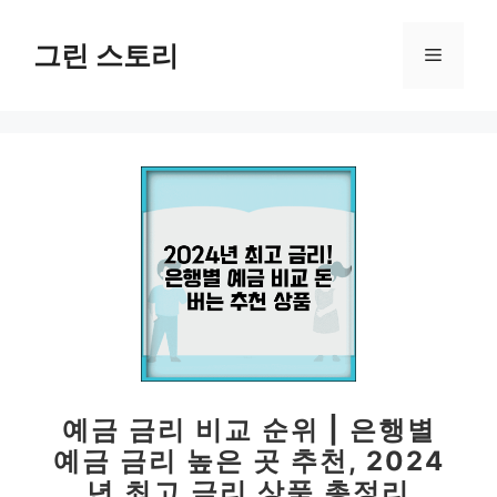
컨
텐
그린 스토리
메
츠
로
뉴
건
너
뛰
기
예금 금리 비교 순위 | 은행별
예금 금리 높은 곳 추천, 2024
년 최고 금리 상품 총정리