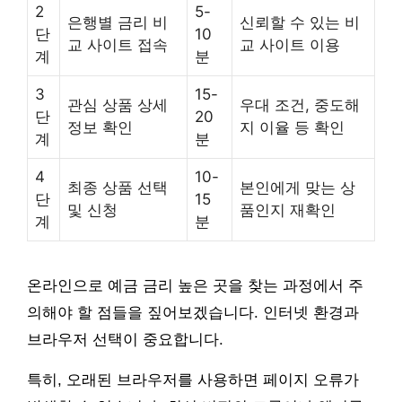
2
5-
은행별 금리 비
신뢰할 수 있는 비
단
10
교 사이트 접속
교 사이트 이용
계
분
3
15-
관심 상품 상세
우대 조건, 중도해
단
20
정보 확인
지 이율 등 확인
계
분
4
10-
최종 상품 선택
본인에게 맞는 상
단
15
및 신청
품인지 재확인
계
분
온라인으로 예금 금리 높은 곳을 찾는 과정에서 주
의해야 할 점들을 짚어보겠습니다. 인터넷 환경과
브라우저 선택이 중요합니다.
특히, 오래된 브라우저를 사용하면 페이지 오류가