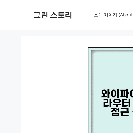
컨
텐
그린 스토리
소개 페이지 (About
츠
로
건
너
뛰
기