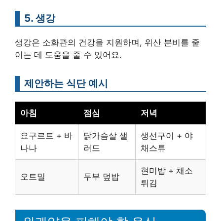
5. 생강
생강은 소화관의 건강을 지원하며, 위산 분비를 줄
이는 데 도움을 줄 수 있어요.
제안하는 식단 예시
아침
점심
저녁
요구르트 + 바
닭가슴살 샐
생선구이 + 야
나나
러드
채스튜
현미밥 + 채소
오트밀
두부 덮밥
튀김