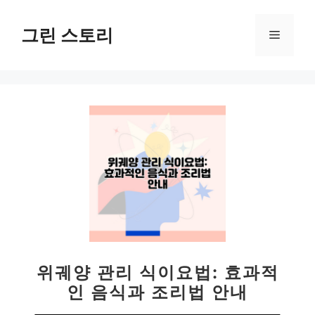
컨
텐
그린 스토리
메
츠
로
뉴
건
너
뛰
기
위궤양 관리 식이요법: 효과적
인 음식과 조리법 안내