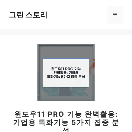
컨
텐
그린 스토리
메
츠
로
뉴
건
너
뛰
기
윈도우11 PRO 기능 완벽활용:
기업용 특화기능 5가지 집중 분
석