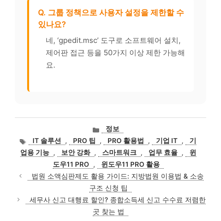
Q. 그룹 정책으로 사용자 설정을 제한할 수
있나요?
네, ‘gpedit.msc’ 도구로 소프트웨어 설치,
제어판 접근 등을 50가지 이상 제한 가능해
요.
카
정보
테
태
IT 솔루션
,
PRO 팁
,
PRO 활용법
,
기업 IT
,
기
고
그
업용 기능
,
보안 강화
,
스마트워크
,
업무 효율
,
윈
리
도우11 PRO
,
윈도우11 PRO 활용
법원 소액심판제도 활용 가이드: 지방법원 이용법 & 소송
구조 신청 팁
세무사 신고 대행료 할인? 종합소득세 신고 수수료 저렴한
곳 찾는 법