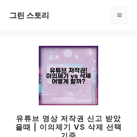
컨
텐
그린 스토리
메
츠
로
뉴
건
너
뛰
기
유튜브 영상 저작권 신고 받았
을때 | 이의제기 VS 삭제 선택
기준