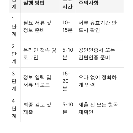
실행 방법
주의사항
계
시간
1
필요 서류 및
10-
서류 유효기간 반
단
정보 준비
15분
드시 확인
계
2
온라인 접속 및
5-10
공인인증서 또는
단
로그인
분
간편인증 준비
계
3
15-
정보 입력 및
오타 없이 정확하
단
20
서류 업로드
게 입력
계
분
4
최종 검토 및
5-10
제출 전 모든 항목
단
제출
분
재확인
계