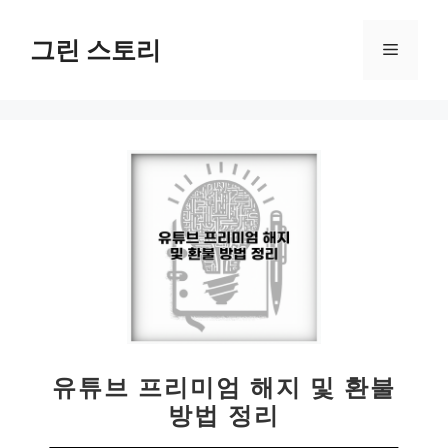
컨
텐
그린 스토리
메
츠
로
뉴
건
너
뛰
기
유튜브 프리미엄 해지 및 환불
방법 정리