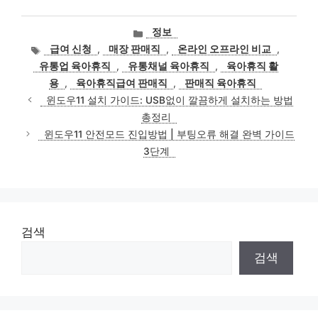
카
정보
테
태
급여 신청
,
매장 판매직
,
온라인 오프라인 비교
,
고
그
유통업 육아휴직
,
유통채널 육아휴직
,
육아휴직 활
리
용
,
육아휴직급여 판매직
,
판매직 육아휴직
윈도우11 설치 가이드: USB없이 깔끔하게 설치하는 방법
총정리
윈도우11 안전모드 진입방법 | 부팅오류 해결 완벽 가이드
3단계
검색
검색