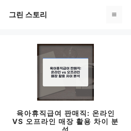
컨
텐
그린 스토리
메
츠
로
뉴
건
너
뛰
기
육아휴직급여 판매직: 온라인
VS 오프라인 매장 활용 차이 분
석