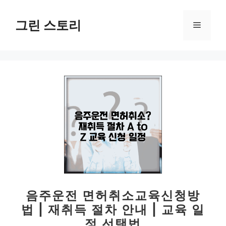
컨
텐
그린 스토리
메
츠
로
뉴
건
너
뛰
기
음주운전 면허취소교육신청방
법 | 재취득 절차 안내 | 교육 일
정 선택법