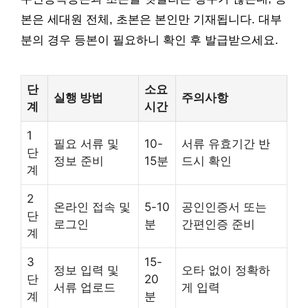
본은 세대원 전체, 초본은 본인만 기재됩니다. 대부
분의 경우 등본이 필요하니 확인 후 발급받으세요.
단
소요
실행 방법
주의사항
계
시간
1
필요 서류 및
10-
서류 유효기간 반
단
정보 준비
15분
드시 확인
계
2
온라인 접속 및
5-10
공인인증서 또는
단
로그인
분
간편인증 준비
계
3
15-
정보 입력 및
오타 없이 정확하
단
20
서류 업로드
게 입력
계
분