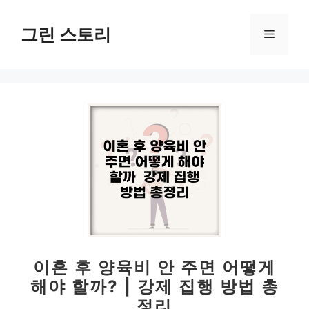
컨
텐
그린 스토리
메
츠
로
뉴
건
너
뛰
기
이혼 후 양육비 안 주면 어떻게
해야 할까? | 강제 집행 방법 총
정리