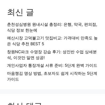
최신 글
춘천성심병원 원내시설 총정리: 은행, 약국, 편의점,
식당 정보 한눈에
예산시장 고덕불고기 맛집비교: 가격대비 만족도 높
은 식당 추천 BEST 5
창원NC파크 수영장 강습 후기: 성인반 수업 상세분
석, 이것만 알면 성공!
개인사업자 통장개설 서류 준비: 5단계 완벽 가이드
마음챙김 명상 방법, 초보자도 쉽게 시작하는 5단계
가이드