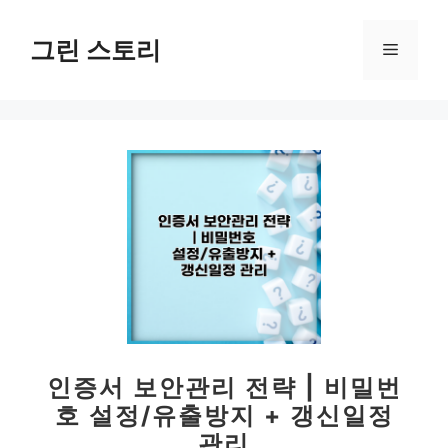
컨
텐
그린 스토리
메
츠
로
뉴
건
너
뛰
기
인증서 보안관리 전략 | 비밀번
호 설정/유출방지 + 갱신일정
관리