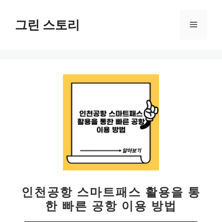
컨
텐
그린 스토리
메
츠
로
뉴
건
너
뛰
기
인천공항 스마트패스 활용을 통
한 빠른 공항 이용 방법