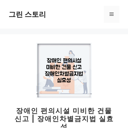
컨
텐
그린 스토리
메
츠
로
뉴
건
너
뛰
기
장애인 편의시설 미비한 건물
신고 | 장애인차별금지법 실효
성