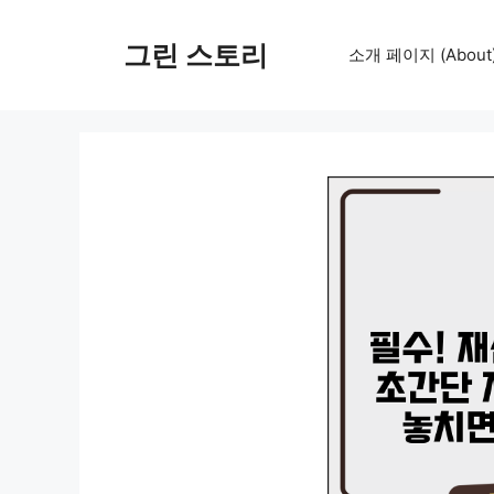
컨
텐
그린 스토리
소개 페이지 (About
츠
로
건
너
뛰
기