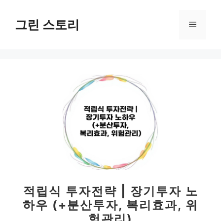
컨
텐
그린 스토리
메
츠
로
뉴
건
너
뛰
기
적립식 투자전략 | 장기투자 노
하우 (+분산투자, 복리효과, 위
험관리)