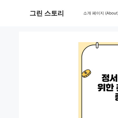
컨
텐
그린 스토리
소개 페이지 (About
츠
로
건
너
뛰
기