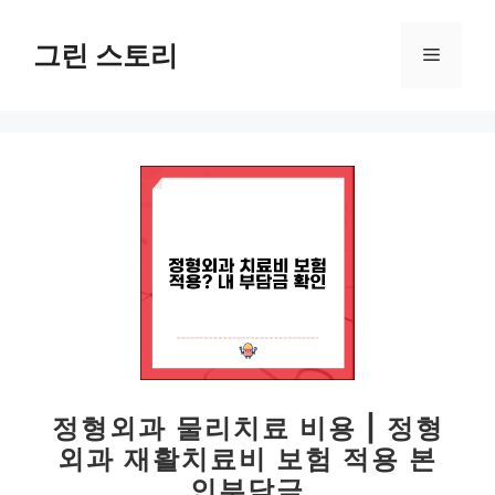
컨
텐
그린 스토리
메
츠
로
뉴
건
너
뛰
기
정형외과 물리치료 비용 | 정형
외과 재활치료비 보험 적용 본
인부담금