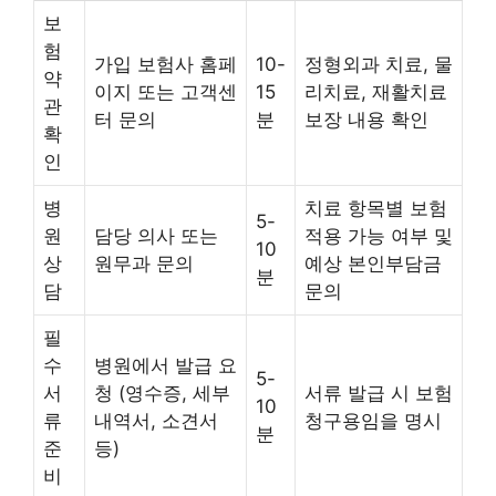
보
험
가입 보험사 홈페
10-
정형외과 치료, 물
약
이지 또는 고객센
15
리치료, 재활치료
관
터 문의
분
보장 내용 확인
확
인
병
치료 항목별 보험
5-
원
담당 의사 또는
적용 가능 여부 및
10
상
원무과 문의
예상 본인부담금
분
담
문의
필
수
병원에서 발급 요
5-
서
청 (영수증, 세부
서류 발급 시 보험
10
류
내역서, 소견서
청구용임을 명시
분
준
등)
비