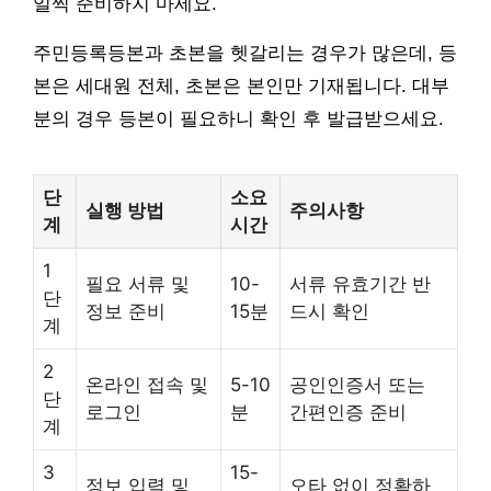
일찍 준비하지 마세요.
주민등록등본과 초본을 헷갈리는 경우가 많은데, 등
본은 세대원 전체, 초본은 본인만 기재됩니다. 대부
분의 경우 등본이 필요하니 확인 후 발급받으세요.
단
소요
실행 방법
주의사항
계
시간
1
필요 서류 및
10-
서류 유효기간 반
단
정보 준비
15분
드시 확인
계
2
온라인 접속 및
5-10
공인인증서 또는
단
로그인
분
간편인증 준비
계
3
15-
정보 입력 및
오타 없이 정확하