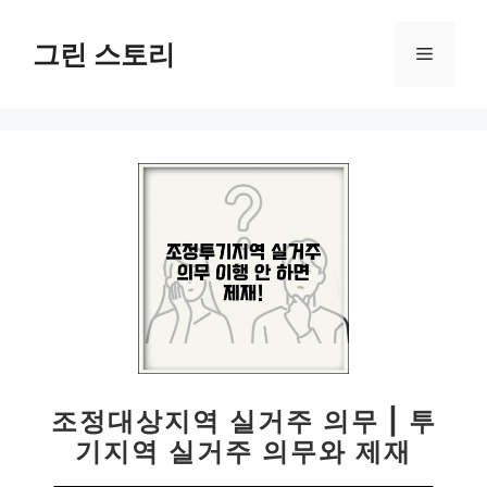
컨
텐
그린 스토리
메
츠
로
뉴
건
너
뛰
기
조정대상지역 실거주 의무 | 투
기지역 실거주 의무와 제재