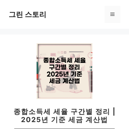
컨
텐
그린 스토리
메
츠
로
뉴
건
너
뛰
기
종합소득세 세율 구간별 정리 |
2025년 기준 세금 계산법