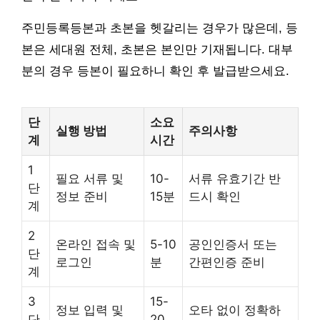
주민등록등본과 초본을 헷갈리는 경우가 많은데, 등
본은 세대원 전체, 초본은 본인만 기재됩니다. 대부
분의 경우 등본이 필요하니 확인 후 발급받으세요.
단
소요
실행 방법
주의사항
계
시간
1
필요 서류 및
10-
서류 유효기간 반
단
정보 준비
15분
드시 확인
계
2
온라인 접속 및
5-10
공인인증서 또는
단
로그인
분
간편인증 준비
계
3
15-
정보 입력 및
오타 없이 정확하
단
20