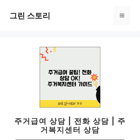
컨
텐
그린 스토리
메
츠
로
뉴
건
너
뛰
기
주거급여 상담 | 전화 상담 | 주
거복지센터 상담