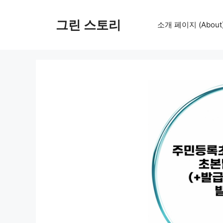
컨
텐
그린 스토리
소개 페이지 (About
츠
로
건
너
뛰
기