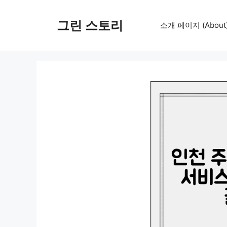
컨
텐
그린 스토리
소개 페이지 (About
츠
로
건
너
뛰
기