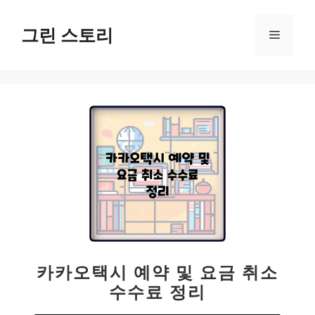
컨
텐
그린 스토리
메
츠
로
뉴
건
너
뛰
기
카카오택시 예약 및 요금 취소
수수료 정리