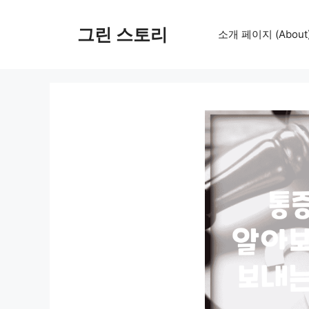
컨
텐
그린 스토리
소개 페이지 (About
츠
로
건
너
뛰
기