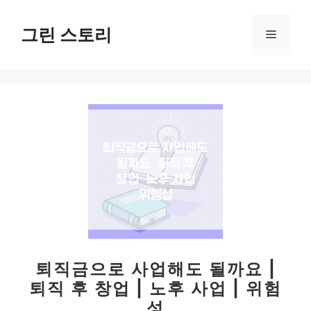
컨
텐
그린 스토리
메
츠
로
뉴
건
너
뛰
기
퇴직금으로 사업해도 될까요 |
퇴직 후 창업 | 노후 사업 | 위험
성