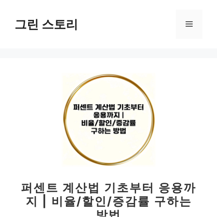
컨
텐
그린 스토리
메
츠
로
뉴
건
너
뛰
기
퍼센트 계산법 기초부터 응용까
지 | 비율/할인/증감률 구하는
방법