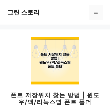
컨
텐
그린 스토리
메
츠
로
뉴
건
너
뛰
기
폰트 저장위치 찾는 방법 | 윈도
우/맥/리눅스별 폰트 폴더