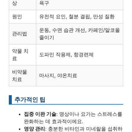
상
욕구
원인
유전적 요인, 철분 결핍, 만성 질환
운동, 수면 습관 개선, 카페인/알코올
관리법
줄이기
약물 치
도파민 작용제, 항경련제
료
비약물
마사지, 야온치료
치료
추가적인 팁
집중 이완 기술
: 명상이나 요가는 스트레스를
완화하는 데 효과적이에요.
영양 관리
: 충분한 비타민과 미네랄을 섭취하