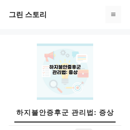
컨
텐
그린 스토리
메
츠
로
뉴
건
너
뛰
기
하지불안증후군 관리법: 증상