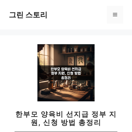
컨
텐
그린 스토리
메
츠
로
뉴
건
너
뛰
기
한부모 양육비 선지급 정부 지
원, 신청 방법 총정리