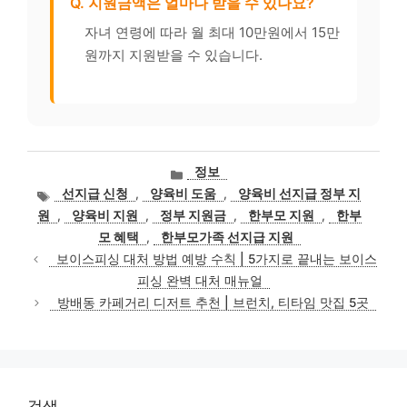
Q. 지원금액은 얼마나 받을 수 있나요?
자녀 연령에 따라 월 최대 10만원에서 15만
원까지 지원받을 수 있습니다.
카
정보
테
태
선지급 신청
,
양육비 도움
,
양육비 선지급 정부 지
고
그
원
,
양육비 지원
,
정부 지원금
,
한부모 지원
,
한부
리
모 혜택
,
한부모가족 선지급 지원
보이스피싱 대처 방법 예방 수칙 | 5가지로 끝내는 보이스
피싱 완벽 대처 매뉴얼
방배동 카페거리 디저트 추천 | 브런치, 티타임 맛집 5곳
검색