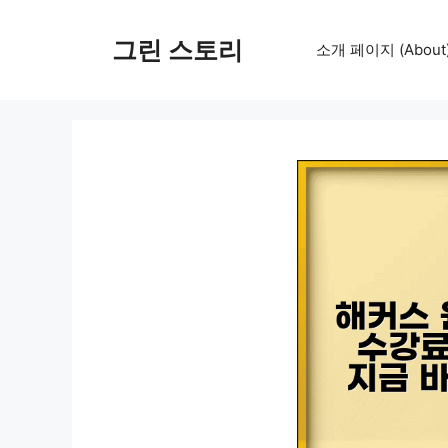
컨
텐
그린 스토리
소개 페이지 (About
츠
로
건
너
뛰
기