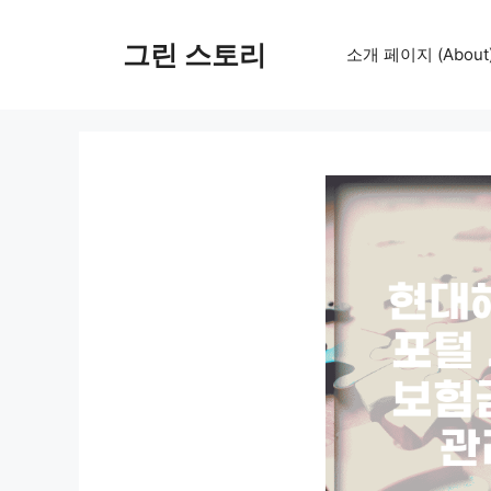
컨
텐
그린 스토리
소개 페이지 (About
츠
로
건
너
뛰
기