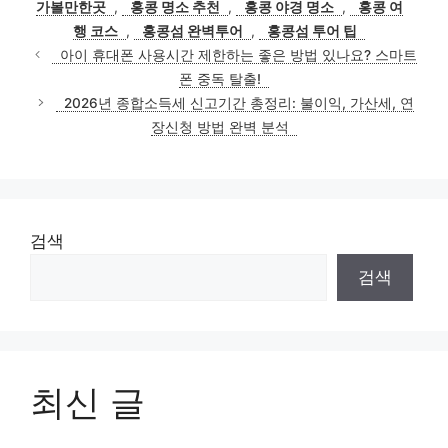
가볼만한곳
,
홍콩 명소 추천
,
홍콩 야경 명소
,
홍콩 여
리
행 코스
,
홍콩섬 완벽투어
,
홍콩섬 투어 팁
아이 휴대폰 사용시간 제한하는 좋은 방법 있나요? 스마트
폰 중독 탈출!
2026년 종합소득세 신고기간 총정리: 불이익, 가산세, 연
장신청 방법 완벽 분석
검색
검색
최신 글