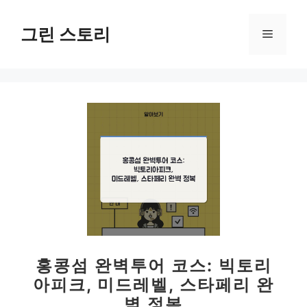
컨
텐
그린 스토리
메
츠
로
뉴
건
너
뛰
기
홍콩섬 완벽투어 코스: 빅토리
아피크, 미드레벨, 스타페리 완
벽 정복