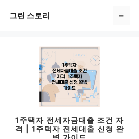
컨
텐
그린 스토리
메
츠
로
뉴
건
너
뛰
기
1주택자 전세자금대출 조건 자
격 | 1주택자 전세대출 신청 완
벽 가이드