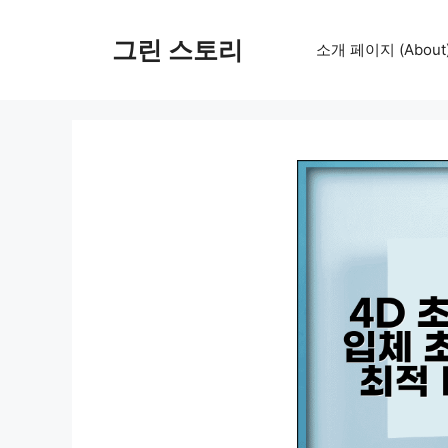
컨
텐
그린 스토리
소개 페이지 (About
츠
로
건
너
뛰
기