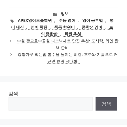
카
정보
테
태
APEX영어보습학원
,
수능 영어
,
영어 공부법
,
영
고
그
어 내신
,
영어 학원
,
중동 학원비
,
중학생 영어
,
토
리
익 종합반
,
학원 추천
수원 광교호수공원 피크닉세트 맛집 추천: 도시락, 와인 완
벽 준비
강황가루 먹는법 흡수율 높이는 비결: 후추와 기름으로 커
큐민 효과 극대화
검색
검색