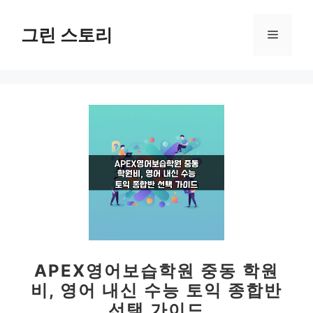
컨
텐
그린 스토리
메
츠
로
뉴
건
너
뛰
기
APEX영어보습학원 중동 학원
비, 영어 내신 수능 토익 종합반
선택 가이드