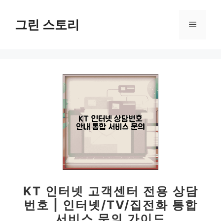
컨
텐
그린 스토리
메
츠
로
뉴
건
너
뛰
기
KT 인터넷 고객센터 전용 상담
번호 | 인터넷/TV/집전화 통합
서비스 문의 가이드