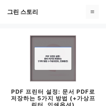
컨
텐
그린 스토리
메
츠
로
뉴
건
너
뛰
기
PDF 프린터 설정: 문서 PDF로
저장하는 5가지 방법 (+가상프
린터, 인쇄옵션)