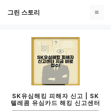
컨
텐
그린 스토리
메
츠
로
뉴
건
너
뛰
기
SK유심해킹 피해자 신고 | SK
텔레콤 유심카드 해킹 신고센터