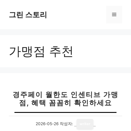
컨
텐
그린 스토리
메
츠
로
뉴
건
너
가맹점 추천
뛰
기
경주페이 월한도 인센티브 가맹
점, 혜택 꼼꼼히 확인하세요
2026-05-26
작성자:
writer