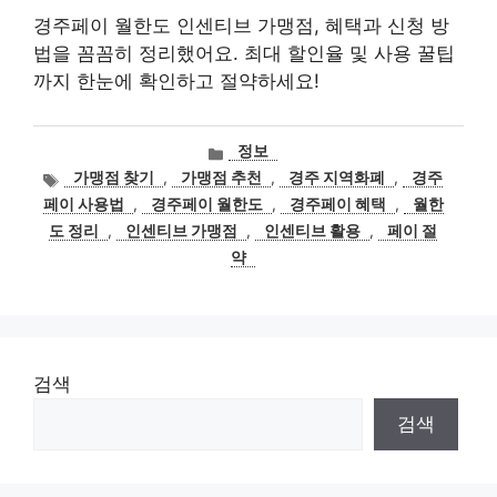
경주페이 월한도 인센티브 가맹점, 혜택과 신청 방
법을 꼼꼼히 정리했어요. 최대 할인율 및 사용 꿀팁
까지 한눈에 확인하고 절약하세요!
카
정보
테
태
가맹점 찾기
,
가맹점 추천
,
경주 지역화폐
,
경주
고
그
페이 사용법
,
경주페이 월한도
,
경주페이 혜택
,
월한
리
도 정리
,
인센티브 가맹점
,
인센티브 활용
,
페이 절
약
검색
검색