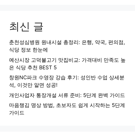
최신 글
춘천성심병원 원내시설 총정리: 은행, 약국, 편의점,
식당 정보 한눈에
예산시장 고덕불고기 맛집비교: 가격대비 만족도 높
은 식당 추천 BEST 5
창원NC파크 수영장 강습 후기: 성인반 수업 상세분
석, 이것만 알면 성공!
개인사업자 통장개설 서류 준비: 5단계 완벽 가이드
마음챙김 명상 방법, 초보자도 쉽게 시작하는 5단계
가이드