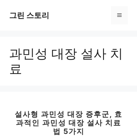
컨
텐
그린 스토리
메
츠
로
뉴
건
너
과민성 대장 설사 치
뛰
기
료
설사형 과민성 대장 증후군, 효
과적인 과민성 대장 설사 치료
법 5가지