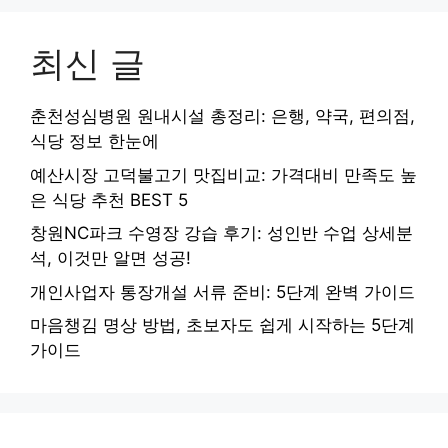
최신 글
춘천성심병원 원내시설 총정리: 은행, 약국, 편의점,
식당 정보 한눈에
예산시장 고덕불고기 맛집비교: 가격대비 만족도 높
은 식당 추천 BEST 5
창원NC파크 수영장 강습 후기: 성인반 수업 상세분
석, 이것만 알면 성공!
개인사업자 통장개설 서류 준비: 5단계 완벽 가이드
마음챙김 명상 방법, 초보자도 쉽게 시작하는 5단계
가이드