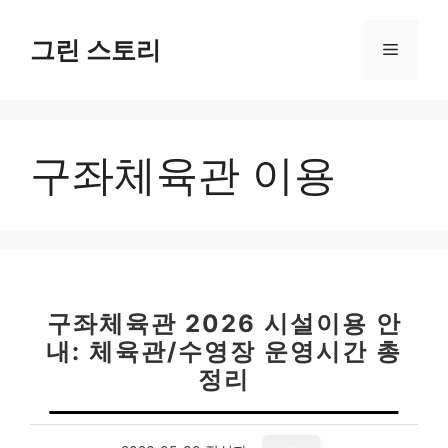
컨
텐
그린 스토리
메
츠
로
뉴
건
너
구좌체육관 이용
뛰
기
구좌체육관 2026 시설이용 안
내: 체육관/수영장 운영시간 총
정리