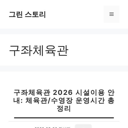
컨
텐
그린 스토리
메
츠
로
뉴
건
너
구좌체육관
뛰
기
구좌체육관 2026 시설이용 안
내: 체육관/수영장 운영시간 총
정리