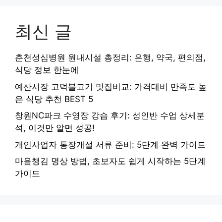
최신 글
춘천성심병원 원내시설 총정리: 은행, 약국, 편의점,
식당 정보 한눈에
예산시장 고덕불고기 맛집비교: 가격대비 만족도 높
은 식당 추천 BEST 5
창원NC파크 수영장 강습 후기: 성인반 수업 상세분
석, 이것만 알면 성공!
개인사업자 통장개설 서류 준비: 5단계 완벽 가이드
마음챙김 명상 방법, 초보자도 쉽게 시작하는 5단계
가이드