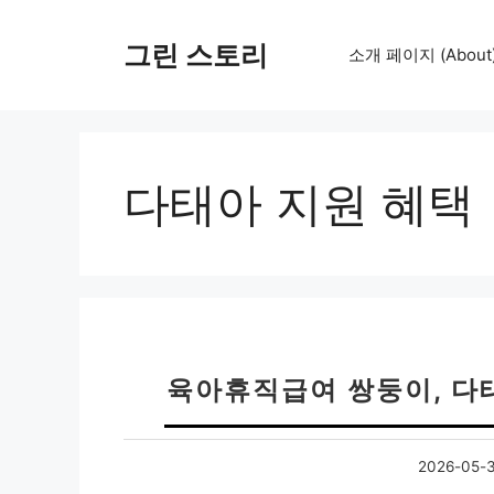
컨
텐
그린 스토리
소개 페이지 (About
츠
로
건
너
뛰
다태아 지원 혜택
기
육아휴직급여 쌍둥이, 다
2026-05-