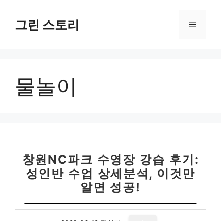
컨
텐
그린 스토리
메
츠
로
뉴
건
너
물놀이
뛰
기
창원NC파크 수영장 강습 후기:
성인반 수업 상세분석, 이것만
알면 성공!