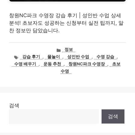
창원NC파크 수영장 강습 후기 | 성인반 수업 상세
분석! 초보자도 성공하는 신청부터 실전 팁까지, 알
찬 정보만 담았습니다.
카
정보
테
태
강습 후기
,
물놀이
,
성인반 수업
,
수영 강습
,
고
그
수영 배우기
,
운동 추천
,
창원NC파크 수영장
,
초보
리
수영
검색
검색