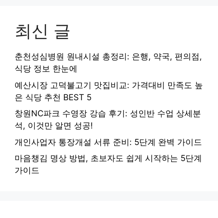
최신 글
춘천성심병원 원내시설 총정리: 은행, 약국, 편의점,
식당 정보 한눈에
예산시장 고덕불고기 맛집비교: 가격대비 만족도 높
은 식당 추천 BEST 5
창원NC파크 수영장 강습 후기: 성인반 수업 상세분
석, 이것만 알면 성공!
개인사업자 통장개설 서류 준비: 5단계 완벽 가이드
마음챙김 명상 방법, 초보자도 쉽게 시작하는 5단계
가이드