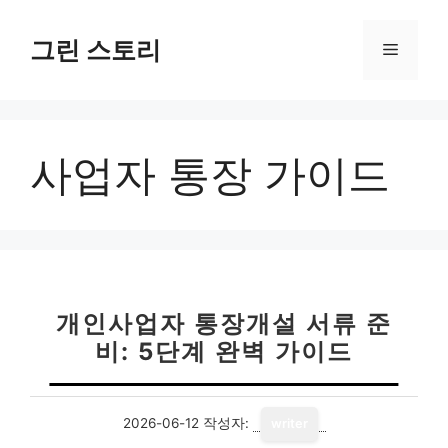
컨
텐
그린 스토리
메
츠
로
뉴
건
너
사업자 통장 가이드
뛰
기
개인사업자 통장개설 서류 준
비: 5단계 완벽 가이드
2026-06-12
작성자:
writer