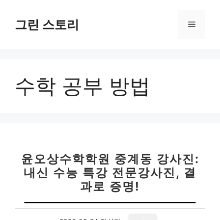
컨
텐
그린 스토리
메
츠
로
뉴
건
너
수학 공부 방법
뛰
기
윤오상수학학원 중계동 강사진:
내신 수능 특강 전문강사진, 결
과로 증명!