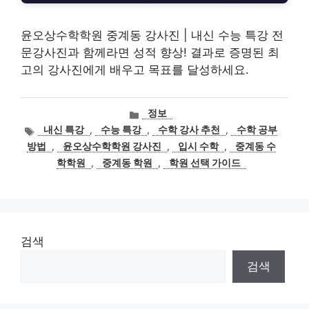
윤오상수학학원 중계동 강사진 | 내신 수능 특강 전
문강사진과 함께라면 성적 향상! 결과로 증명된 최
고의 강사진에게 배우고 목표를 달성하세요.
카
정보
테
태
내신 특강
,
수능 특강
,
수학 강사 추천
,
수학 공부
고
그
방법
,
윤오상수학학원 강사진
,
입시 수학
,
중계동 수
리
학학원
,
중계동 학원
,
학원 선택 가이드
검색
검색