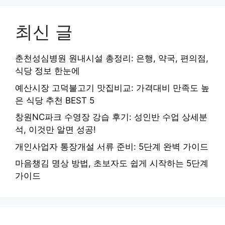
최신 글
춘천성심병원 원내시설 총정리: 은행, 약국, 편의점,
식당 정보 한눈에
예산시장 고덕불고기 맛집비교: 가격대비 만족도 높
은 식당 추천 BEST 5
창원NC파크 수영장 강습 후기: 성인반 수업 상세분
석, 이것만 알면 성공!
개인사업자 통장개설 서류 준비: 5단계 완벽 가이드
마음챙김 명상 방법, 초보자도 쉽게 시작하는 5단계
가이드