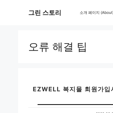
컨
텐
그린 스토리
소개 페이지 (About
츠
로
건
너
뛰
오류 해결 팁
기
EZWELL 복지몰 회원가